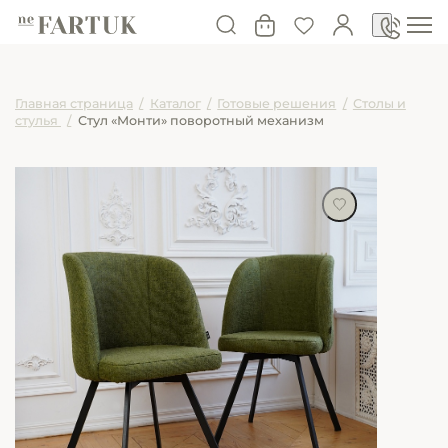
Главная страница
/
Каталог
/
Готовые решения
/
Столы и
стулья
/
Стул «Монти» поворотный механизм