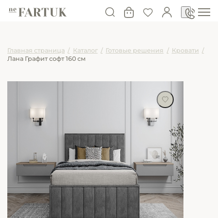
Главная страница
/
Каталог
/
Готовые решения
/
Кровати
/
Лана Графит софт 160 см