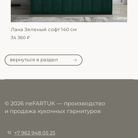
Лана Зеленый софт 140 см
Си
34 360 ₽
39 
вернуться в раздел
© 2026 neFARTUK — производство
и продажа кухонных гарнитуров
+7 962 948 05 25