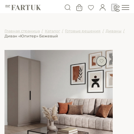
Главная страница
/
Каталог
/
Готовые решения
/
Диваны
/
Диван «Юпитер» Бежевый