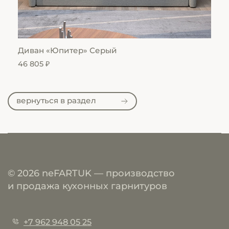
Диван «Юпитер» Серый
Ди
46 805 ₽
33 
вернуться в раздел
© 2026 neFARTUK — производство
и продажа кухонных гарнитуров
+7 962 948 05 25